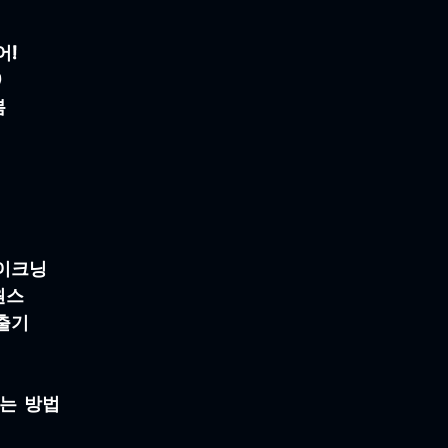
어!
)
봄
이크닝
원스
출기
는 방법