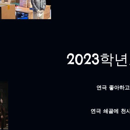
2023학
연극 좋아하고
연극 쇄골에 천