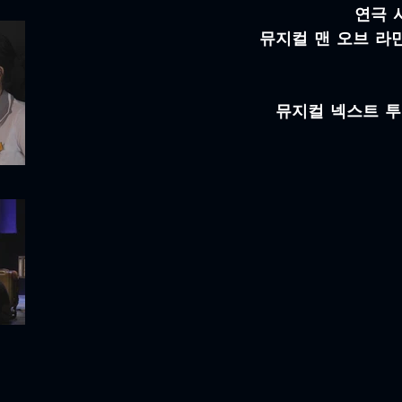
연극 
​뮤지컬 맨 오브 라
뮤지컬 넥스트 투