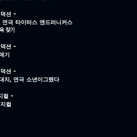
덕션 -
>, 연극 타이터스 앤드러니커스
욱 찾기
덕션 -
매기
덕션 -
대지, 연극 소년이그랬다
지컬 -
뮤지컬