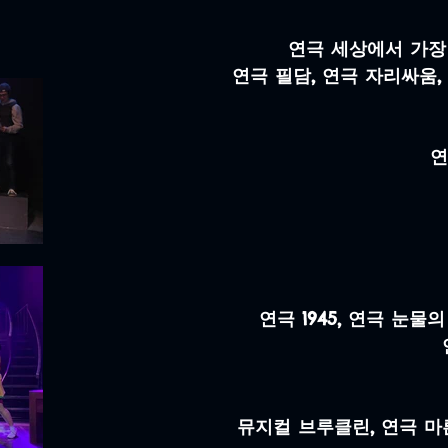
연극 세상에서 가장
​연극 필담, 연극 자리싸움,
연
연극 1945, 연극 눈물
뮤지컬 브루클린, 연극 마