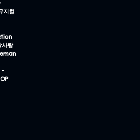
-
닥뮤지컬
tion
짝사랑
ceman
-
OP