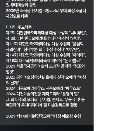
원 무대미술과 졸업
2006년 소극장 뮤지컬 <빙고>의 무대,의상,소품디
자인으로 데뷔
디자인 주요작품
제7회 대한민국오페라대상 대상 수상작 “나비부인”,
제 8회 대한민국오페라대상 대상 수상작 “선비”,
제11회 대한민국오페라대상 대상 수상작 “윤심덕,
사의찬미”, 창작부분 최우수상 수상작 “여우뎐”,
제14회 대한민국오페라대상 대상 수상작 “아이다”,
제16회 대구국제오페라축제 개막작 “돈 카를로”
2021 서울국제공연예술제 초청작 음악극 “정조와
햄릿”
2023 공연예술창작산실 올해의 신작 오페라 “이상
의 날개”
2024 대구오페라하우스 시즌오페라 “파우스트”
2024 대전예술의전당 제작오페라 “운명의 힘”
그 외 다수의 오페라, 뮤지컬, 콘서트, 무용극 및 융
복합극의 무대디자이너 및 미술감독으로 활동
2021 제14회 대한민국오페라대상 예술상 수상