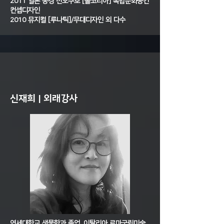
2011 일본 동경 신오쿠보 [올코리아] 복합문화공간
컨셉디자인
2010 뮤지컬 [루나틱]/무대디자인 외 다수
신재희 | 외래강사
연세대학교 생물학과 졸업, 이탈리아 로마국립미술