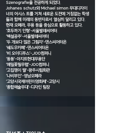
Szenografie을 전공하게 되었다.
Johanes schutz와 Michael simon 무대디자이
너의 어시스 트를 거쳐 새로운 도전에 거침없는 학생
들과 함께 미래의 동반자로서 열심히 달리고 있다.
현재 오페라, 무용 등을 중심으로 활동하고 있다.
‘호두까기 인형’-서울발레씨어터
‘백설공주’-서울발레씨어터
‘두 개보다 많은 그림자’-댄스씨어터온
‘쉐도우카페’-댄스씨어터온
‘비 오이디푸스’-,JOO컴퍼니
‘동동’-아지트현대무용단
‘메밀꽃필무렵’-JOO컴퍼니
‘고집쟁이 딸’-광주시립화관
‘나비부인’-영남오페라
‘고양시국제어린이영화제’-고양시
‘종합예술무대’-디자인 팀장