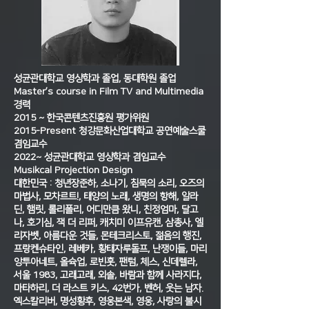
성균관대학교 영상학과 졸업, 동대학원 졸업
Master’s course in Film TV and Multimedia
경력
2015 ~ 한국콘텐츠진흥원 평가위원
2015-Present 청강문화산업대학교 공연예술스쿨
겸임교수
2022~ 성균관대학교 영상학과 겸임교수
Musikcal Projection Design
대한민국 : 청년장준하, 소나기, 침묵의 소리, 오즈의
마법사, 모차르트!, 태양의 노래, 생명의 항해, 알라
딘, 햄릿, 롤리폴리, 어디만큼 왔니, 친정엄마, 달고
나, 호기심, 잭 더 리퍼, 캐치미 이프유캔, 삼총사, 엘
리자벳, 아름다운 것들, 몬테크리스토, 젊음의 행진,
프랑켄슈타인, 레베카, 황태자루돌프, 난쟁이들, 마리
앙투아네트, 올슉업, 로빈훗, 팬텀, 체스, 신데렐라,
서울 1983, 고래고래, 외솔, 바람과 함께 사라지다,
마타하리, 더 라스트 키스, 42번가, 벤허, 웃는 남자.
엑스칼리버, 명성황후, 영웅본색, 영웅, 사랑의 불시