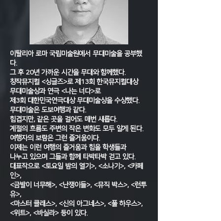
이탈리아 로마 국립미술원에서 무대미술을 공부했
다.
그 후 20년 가까운 시간을 무대와 함께했다.
창작뮤지컬 <싱글즈>로 제13회 한국뮤지컬대상
무대미술상과 연극 <나는 너다>로
제3회 대한민국연극대상 무대미술상을 수상했다.
무대미술은 도보여행과 같다.
힘겹지만, 같은 곳을 걸어도 매번 새롭다.
계절의 흐름도 주변의 작은 변화도 모두 알게 된다.
여행자의 보람은 그런 즐거움이다.
이제는 이런 여행의 즐거움과 힘을 학생들과
나누고 있으며 그들과 함께 타박타박 걷고 있다.
대표작으로 <토요일 밤의 열기>, <소나기>, <카페
인>,
<금발이 너무해>, <난쟁이들>, <뮤직 박스>, <런투
유>,
<마스터 클래스>, <신의 아그네스>, <풀 하우스>,
<위트>, <바실라> 등이 있다.