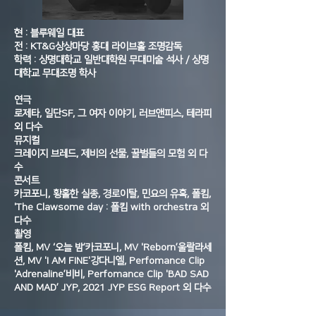
현 : 블루웨일 대표
전 : KT&G상상마당 홍대 라이브홀 조명감독
학력 : 상명대학교 일반대학원 무대미술 석사 / 상명
대학교 무대조명 학사
연극
로제타, 일단SF, 그 여자 이야기, 러브앤피스, 테라피
외 다수
뮤지컬
크레이지 브레드, 제비의 선물, 꿀벌들의 모험 외 다
수
콘서트
카코포니, 황홀한 실종, 경로이탈, 민요의 유혹, 폴킴,
'The Clawsome day : 폴킴 with orchestra 외
다수
촬영
폴킴, MV ‘오늘 밤’카코포니, MV 'Reborn’울랄라세
션, MV 'I AM FINE'강다니엘, Perfomance Clip
'Adrenaline’비비, Perfomance Clip 'BAD SAD
AND MAD’ JYP, 2021 JYP ESG Report 외 다수