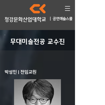
| 공연예술스쿨
무대미술전공 교수진
박성민 | 전임교원