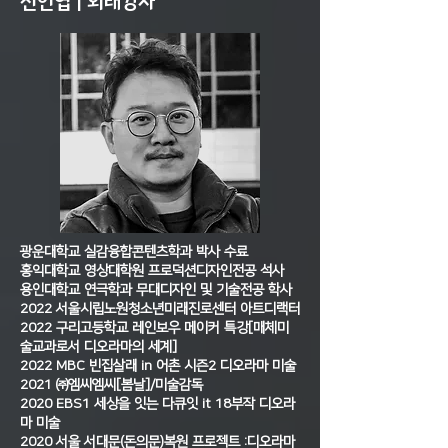
신언엽 | 외래강사
광운대학교 실감융합콘텐츠학과 박사 수료
홍익대학교 영상대학원 프로덕션디자인전공 석사
용인대학교 연극학과 무대디자인 및 기술전공 학사
2022 서울시립노원청소년미래진로센터 아트디랙터
2022 구리고등학교 레인보우 메이커 특강[매체미
술교과로서 디오라마의 세계]
2022 MBC 빈집살래 in 어촌 시즌2 디오라마 미술
2021 ㈜엠씨엠씨[봄날]/미술감독
2020 EBS1 세상을 잇는 다큐잇 it 18부작 디오라
마 미술
2020 서울 서대문(돈의문)복원 프로젝트 :디오라마