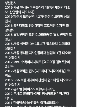
상설전시
2019 서울 인사동 마루갤러리 개인전[재현의 마술
사: 신언엽의 디오라마]
2019 파주시 도라산역 4.27판문점 디오라마 상설
전시
2018 홍익대학교 영상대학원 프로덕션 디자인 출
강/강사
2018 통일부장관 표창 디오라마부문(통일부장관 조
명균)
2018 서울 상암동 DMC홍보관 엽스타일 디오라마
상설전시
2018 서울 동대문디자인플라자 살림터 1관 디오라
마 상설전시
2017 MBC 수목미니시리즈 [역도요정 김복주]/미
술감독
2017 서울코믹콘 전시[디오라마그시작의배경]-코
엑스
2016 SBA 서울애니메이션센터 엽스타일 디오라마
관 상설전시
2012 뮤지컬 [페이스오프]/무대디자인
2012 콘서트 [패티김-이별] 잠실체조경기장/무대
디자인
2011 한국방송예술진흥원 출강/외래교수