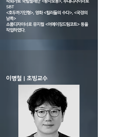
작화가로 국립발레단 <왕자호동>, 무대디자이너로
SBT
<호두까기인형>, 영화 <킬러들의 수다>, <국경의
남쪽>
소품디자이너로 뮤지컬 <어메이징드림코트> 등을
작업하였다.
이병철 | 초빙교수