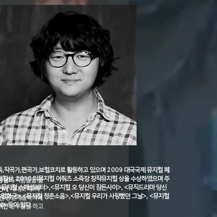
,작곡가,편곡가,보컬코치로 활동하고 있으며 2009 대국국제 뮤지컬 페
컬상, 2010 더뮤지컬 어줘즈 소즉장 창작뮤지컬 상을 수상하였으며 주
중심의 작품들을 즐
뮤지컬 스페셜레터>,<뮤지컬 오 당신이 잠든사이>, <뮤직드라마 당신
연에 제대로 푹 빠
 멸화군>,<뮤지컬 청춘소음>,<뮤지컬 우리가 사랑했던 그날>, <뮤지컬
학원 공연예술학과에
> 등이 있다.
위한 공부들을 하고