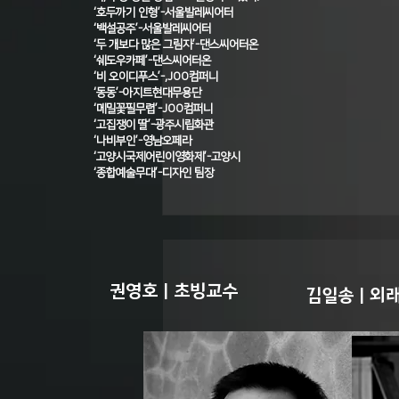
‘호두까기 인형’-서울발레씨어터
‘백설공주’-서울발레씨어터
‘두 개보다 많은 그림자’-댄스씨어터온
‘쉐도우카페’-댄스씨어터온
‘비 오이디푸스’-,JOO컴퍼니
‘동동’-아지트현대무용단
‘메밀꽃필무렵’-JOO컴퍼니
‘고집쟁이 딸’-광주시립화관
‘나비부인’-영남오페라
‘고양시국제어린이영화제’-고양시
‘종합예술무대’-디자인 팀장
권영호 | 초빙교수
김일송 | 외