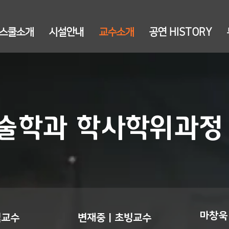
스쿨소개
시설안내
교수소개
공연 HISTORY
술학과 학사학위과정
마창욱
임교수
변재중 | 초빙교수