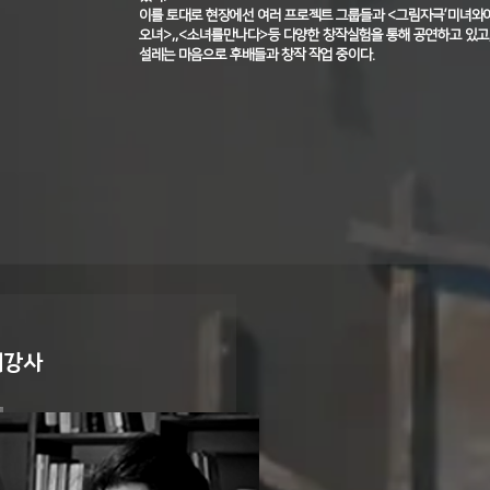
이를 토대로 현장에선 여러 프로젝트 그룹들과 <그림자극’미녀와야
오녀>,,<소녀를만나다>등 다양한 창작실험을 통해 공연하고 있고
설레는 마음으로 후배들과 창작 작업 중이다.
래강사