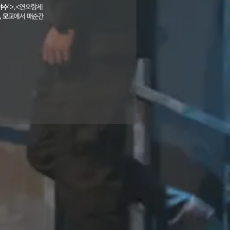
수’>,<연오랑세
, 모교에서 매순간