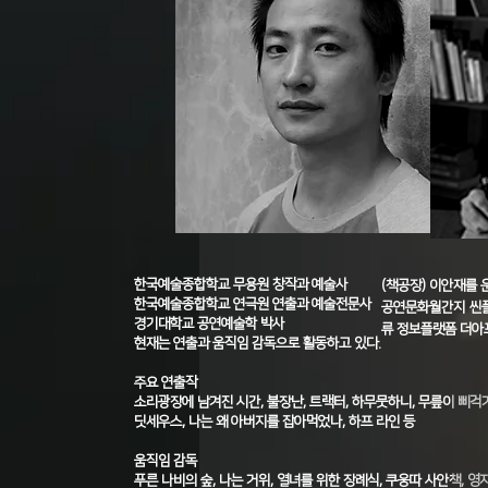
한국예술종합학교 무용원 창작과 예술사
(책공장) 이안재를 
한국예술종합학교 연극원 연출과 예술전문사
공연문화월간지 씬플
경기대학교 공연예술학 박사
류 정보플랫폼 더아
현재는 연출과 움직임 감독으로 활동하고 있다.
주요 연출작
소리광장에 남겨진 시간, 불장난, 트랙터, 하무뭇하니, 무릎이 삐걱
딧세우스, 나는 왜 아버지를 잡아먹었나, 하프 라인 등
움직임 감독
푸른 나비의 숲, 나는 거위, 열녀를 위한 장례식, 쿠웅따 사안책, 영