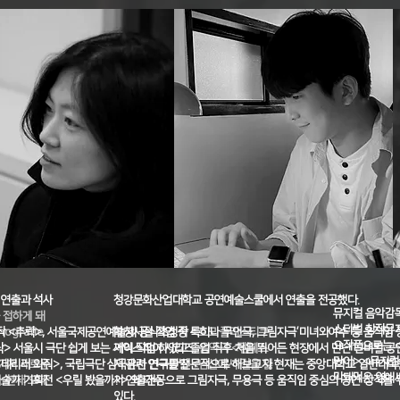
 연출과 석사
청강문화산업대학교 공연예술스쿨에서 연출을 전공했다.
뮤지컬 음악감독
 접하게 돼
스티벌 창작뮤지
nografie
가작 <추락>, 서울국제공연예술제 공식초청작 <호모 플라스티쿠
학창시절 작업 중 특히나 무언극, 그림자극’미녀와야수’등 움직임 
요작품으로는 <
추락> 서울시 극단 쉽게 보는 셰익스피어 시리즈, 음악극 <템페스
거이 작업 하였고 졸업 직후 처음 뛰어든 현장에서 만난 넌버벌 공
만이>,<뮤지컬
를 거쳐 새로운
<데리러 와줘>, 국립극단 삼국유사 연극만발 <남산에서 길을 잃
져 관련 연구를 전문적으로 해보고자 현재는 중앙대학교 일반대
막돼먹은 영애씨
 현재 오페
술가 기획전 <우릴 봤을까?> 외 다수
서 연출전공으로 그림자극, 무용극 등 움직임 중심의 공연 창작을 
있다.