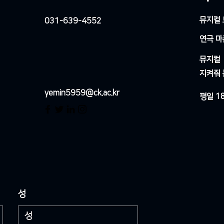
뮤지컬
031-639-4552
​연극 
​뮤지컬
​지켜줘 
yemin5959@ck.ac.kr
평일 1
성